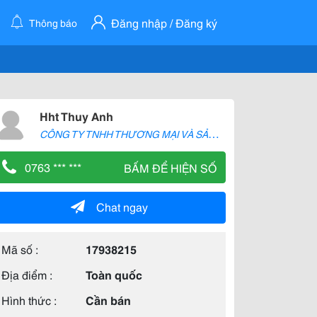
Đăng nhập / Đăng ký
Thông báo
Hht Thuy Anh
C
ÔNG TY TNHH THƯƠNG MẠI VÀ SẢN XUẤT H2T
0763 *** ***
BẤM ĐỂ HIỆN SỐ
Chat ngay
Mã số :
17938215
Địa điểm :
Toàn quốc
Hình thức :
Cần bán