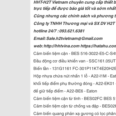
HHT-H2T Vietnam chuyên cung cấp thiết bị
trực tiếp để được báo giá tốt và sớm nhất
Cũng nhưng các chính sách và phương t
Công ty TNHH Thương mại và SX DV H2T
hotline 24/7 : 093.621.6381
Email: Sale.h2tvietnam@Gmail.com
web: http://hhtvina.com https://hatahu.co
Cảm biến tiệm cận - BES 516-3022-E5-C-S49 
Đầu động cơ điều khiển van - SSC161.05UT
Biến tần - 131G1161 FC-301P11KT4E20
Hộp nhựa chứa nút nhấn 1 lỗ - A22-I1M - Ea
khối tiếp điểm phụ thường đóng - A22-EK01 
đế giữ tiếp điểm - A22-BE6 - Eaton
Cảm biến tiệm cận từ tính - BES02FC BES 
Cảm biến tiệm cận từ chống va đập - BE
Cảm biến quang phản xạ gương có lọc phân 