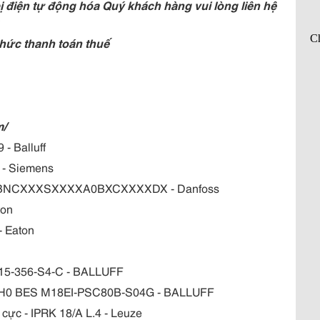
 điện tự động hóa Quý khách hàng vui lòng liên hệ
hức thanh toán thuế
m/
- Balluff
 - Siemens
H2BNCXXXSXXXXA0BXCXXXXDX - Danfoss
ton
- Eaton
515-356-S4-C - BALLUFF
S02H0 BES M18EI-PSC80B-S04G - BALLUFF
cực - IPRK 18/A L.4 - Leuze