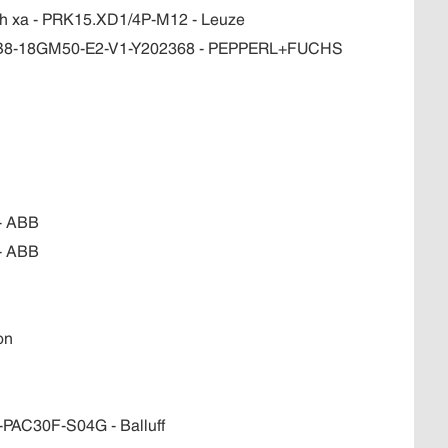
h xa - PRK15.XD1/4P-M12 - Leuze
 - NBB8-18GM50-E2-V1-Y202368 - PEPPERL+FUCHS
- ABB
- ABB
on
PAC30F-S04G - Balluff