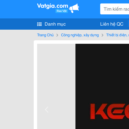
Danh mục
Liên hệ QC
Trang Chủ
Công nghiệp, xây dựng
Thiết bị điện