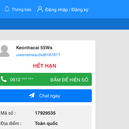
Đăng nhập / Đăng ký
Thông báo
Keonhacai 55Ws
uwenamesu5id8187871
HẾT HẠN
0612 *** ***
BẤM ĐỂ HIỆN SỐ
Chat ngay
Mã số :
17929535
Địa điểm :
Toàn quốc