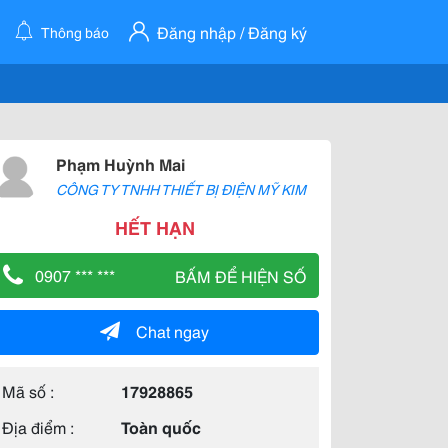
Đăng nhập / Đăng ký
Thông báo
Phạm Huỳnh Mai
CÔNG TY TNHH THIẾT BỊ ĐIỆN MỸ KIM
HẾT HẠN
0907 *** ***
BẤM ĐỂ HIỆN SỐ
Chat ngay
Mã số :
17928865
Địa điểm :
Toàn quốc