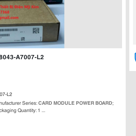
98043-A7007-L2
07-L2
ufacturer Series:
CARD MODULE POWER BOARD
;
ging Quantity: 1 ...