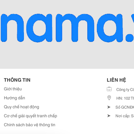
THÔNG TIN
LIÊN HỆ
Giới thiệu
Công ty C
Hướng dẫn
HN: 102 T
➤
Quy chế hoạt động
Số GCNĐKD
➤
Cơ chế giải quyết tranh chấp
Nơi cấp: S
Chính sách bảo vệ thông tin