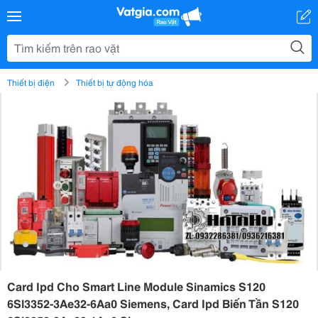
Thiết bị điện
Thiết bị tự động hóa
Card Ipd Cho Smart Line Module Sinamics S120
6Sl3352-3Ae32-6Aa0 Siemens, Card Ipd Biến Tần S120