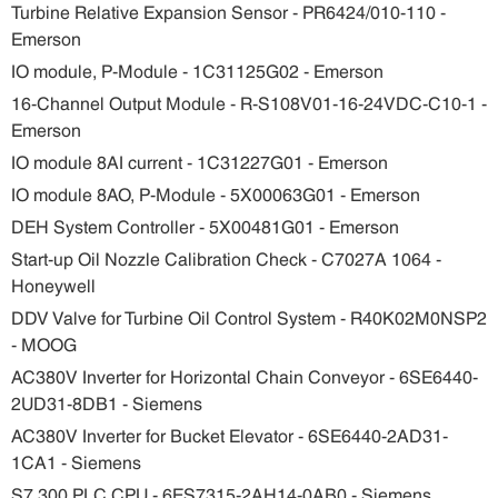
Turbine Relative Expansion Sensor - PR6424/010-110 -
Emerson
IO module, P-Module - 1C31125G02 - Emerson
16-Channel Output Module - R-S108V01-16-24VDC-C10-1 -
Emerson
IO module 8AI current - 1C31227G01 - Emerson
IO module 8AO, P-Module - 5X00063G01 - Emerson
DEH System Controller - 5X00481G01 - Emerson
Start-up Oil Nozzle Calibration Check - C7027A 1064 -
Honeywell
DDV Valve for Turbine Oil Control System - R40K02M0NSP2
- MOOG
AC380V Inverter for Horizontal Chain Conveyor - 6SE6440-
2UD31-8DB1 - Siemens
AC380V Inverter for Bucket Elevator - 6SE6440-2AD31-
1CA1 - Siemens
S7 300 PLC CPU - 6ES7315-2AH14-0AB0 - Siemens