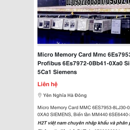
Micro Memory Card Mmc 6Es7953
Profibus 6Es7972-0Bb41-0Xa0 S
5Ca1 Siemens
Liên hệ
Yên Nghĩa Hà Đông
Micro Memory Card MMC 6ES7953-8LJ30-0
0XA0 SIEMENS, Biến tần MM440 6SE644
H2T việt nam chuyên nhập khẩu và phân phối