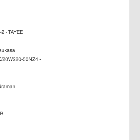
2 - TAYEE
Tsukasa
5X/20W220-50NZ4 -
idraman
NB