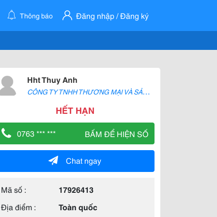
Đăng nhập / Đăng ký
Thông báo
Hht Thuy Anh
C
ÔNG TY TNHH THƯƠNG MẠI VÀ SẢN XUẤT H2T
HẾT HẠN
0763 *** ***
BẤM ĐỂ HIỆN SỐ
Chat ngay
Mã số :
17926413
Địa điểm :
Toàn quốc