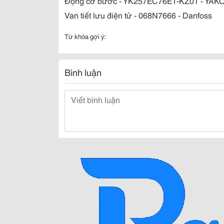
Động cơ bước - YK257EC76E1-KZ01 - YAK
Van tiết lưu điện tử - 068N7666 - Danfoss
Từ khóa gợi ý:
Bình luận