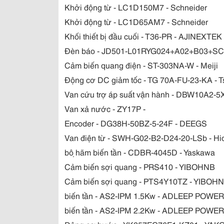
Khởi động từ - LC1D150M7 - Schneider
Khởi động từ - LC1D65AM7 - Schneider
Khối thiết bị đầu cuối - T36-PR - AJINEXTEK
Đèn báo - JD501-L01RYG024+A02+B03+SC-
Cảm biến quang điện - ST-303NA-W - Meiji
Động cơ DC giảm tốc - TG 70A-FU-23-KA - 
Van cứu trợ áp suất vận hành - DBW10A2-
Van xả nước - ZY17P -
Encoder - DG38H-50BZ-5-24F - DEEGS
Van điện từ - SWH-G02-B2-D24-20-LSb - H
bộ hãm biến tần - CDBR-4045D - Yaskawa
Cảm biến sợi quang - PRS410 - YIBOHNB
Cảm biến sợi quang - PTS4Y10TZ - YIBOH
biến tần - AS2-IPM 1.5Kw - ADLEEP POWER
biến tần - AS2-IPM 2.2Kw - ADLEEP POWER