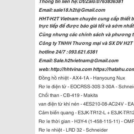
Thông tin liên hệ: Dt/Zalo:0763836381
Email: sale18.h2t@Gmail.com
HHT-H2T Vietnam chuyên cung cấp thiết bị
trực tiếp để được báo giá tốt và sớm nhất
Cũng nhưng các chính sách và phương t
Công ty TNHH Thương mại và SX DV H2T
hotline 24/7 : 093.621.6381
Email: Sale.h2tvietnam@Gmail.com
web: http://hhtvina.com https://hatahu.co
Đồng hồ nhiệt - AX4-1A - Hanyoung Nux
Rơ le điện tử - EOCRSS-30S 3-30A - Schnei
Chổi than - CB-419 - Makita
van điện từ khí nén - 4ES210-08-AC24V - 
Cảm biến quang - E3JK-TR12-L + E3JK-TR
Rơ le thời gian - H3Y-4 (1-458-115-11) - O
Rơ le nhiệt - LRD 32 - Schneider