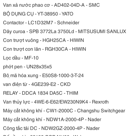
Van xả nước phao cơ - AD402-04D-A - SMC
BỘ DỤNG CỤ - YT-38950 - YATO
Contactor - LC1D32M7 - Schneider
Dây curoa - SPB 3772La 3750Ld - MITSUSUMI SANLUX
Con trượt vuông - HGH25CA - HIWIN
Con trượt con lăn - RGH30CA - HIWIN
Lọc dầu - MF-10
phớt pen - UN28x35x5
Bộ mã hóa xung - E50S8-1000-3-T-24
van điện từ - 4GE239-E2 - CKD
RELAY - DDCA 1834 DA5C - THIM
Van thủy lực - 4WE-6-E62/EW230N9K4 - Rexroth
Máy cắt không khí - CW1-2000C - Changshu Switchgear
Máy cắt không khí - NDW1A-2000-4P - Nader
Công tắc tải DC - NDW2GZ-2000-4P - Nader