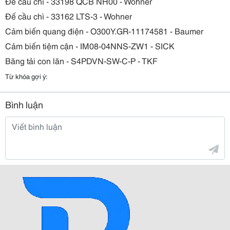
Đế cầu chì - 33198 QCB NH00 - Wohner
Đế cầu chì - 33162 LTS-3 - Wohner
Cảm biến quang điện - O300Y.GR-11174581 - Baumer
Cảm biến tiệm cận - IM08-04NNS-ZW1 - SICK
Băng tải con lăn - S4PDVN-SW-C-P - TKF
Từ khóa gợi ý:
Bình luận