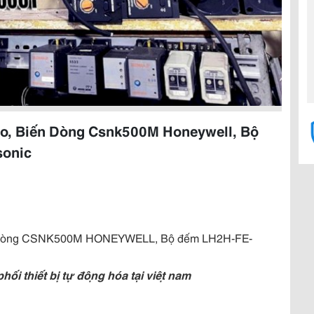
to, Biến Dòng Csnk500M Honeywell, Bộ
sonic
n dòng CSNK500M HONEYWELL, Bộ đếm LH2H-FE-
 thiết bị tự động hóa tại việt nam