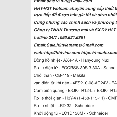
Email: sale18.h2t@Gmail.com
HHT-H2T Vietnam chuyên cung cấp thiết bị
trực tiếp để được báo giá tốt và sớm nhất
Cũng nhưng các chính sách và phương t
Công ty TNHH Thương mại và SX DV H2T
hotline 24/7 : 093.621.6381
Email: Sale.h2tvietnam@Gmail.com
web: http://hhtvina.com https://hatahu.co
Đồng hồ nhiệt - AX4-1A - Hanyoung Nux
Rơ le điện tử - EOCRSS-30S 3-30A - Schnei
Chổi than - CB-419 - Makita
van điện từ khí nén - 4ES210-08-AC24V - 
Cảm biến quang - E3JK-TR12-L + E3JK-TR
Rơ le thời gian - H3Y-4 (1-458-115-11) - O
Rơ le nhiệt - LRD 32 - Schneider
Khởi động từ - LC1D150M7 - Schneider