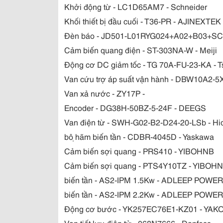
Khởi động từ - LC1D65AM7 - Schneider
Khối thiết bị đầu cuối - T36-PR - AJINEXTEK
Đèn báo - JD501-L01RYG024+A02+B03+SC-
Cảm biến quang điện - ST-303NA-W - Meiji
Động cơ DC giảm tốc - TG 70A-FU-23-KA - 
Van cứu trợ áp suất vận hành - DBW10A2-
Van xả nước - ZY17P -
Encoder - DG38H-50BZ-5-24F - DEEGS
Van điện từ - SWH-G02-B2-D24-20-LSb - H
bộ hãm biến tần - CDBR-4045D - Yaskawa
Cảm biến sợi quang - PRS410 - YIBOHNB
Cảm biến sợi quang - PTS4Y10TZ - YIBOH
biến tần - AS2-IPM 1.5Kw - ADLEEP POWER
biến tần - AS2-IPM 2.2Kw - ADLEEP POWER
Động cơ bước - YK257EC76E1-KZ01 - YAK
Van tiết lưu điện tử - 068N7666 - Danfoss