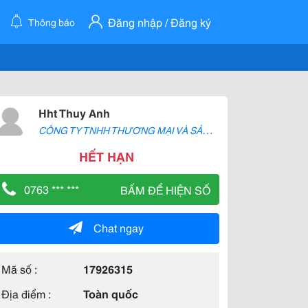
Đăng nhập / Đăng ký
Thông báo
Hht Thuy Anh
C
ÔNG TY TNHH THƯƠNG MẠI VÀ SẢN XUẤT H2T
HẾT HẠN
0763 *** ***
BẤM ĐỂ HIỆN SỐ
Chat ngay
Mã số :
17926315
Địa điểm :
Toàn quốc