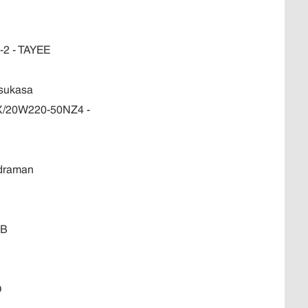
2 - TAYEE
Tsukasa
5X/20W220-50NZ4 -
idraman
NB
O