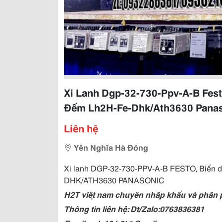
Xi Lanh Dgp-32-730-Ppv-A-B Fes
Đếm Lh2H-Fe-Dhk/Ath3630 Pana
Liên hệ
Yên Nghĩa Hà Đông
Xi lanh DGP-32-730-PPV-A-B FESTO, Biế
DHK/ATH3630 PANASONIC
H2T việt nam chuyên nhập khẩu và phân phối
Thông tin liên hệ: Dt/Zalo:0763836381