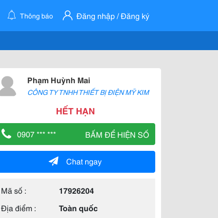
Đăng nhập / Đăng ký
Thông báo
Phạm Huỳnh Mai
CÔNG TY TNHH THIẾT BỊ ĐIỆN MỸ KIM
HẾT HẠN
0907 *** ***
BẤM ĐỂ HIỆN SỐ
Chat ngay
Mã số :
17926204
Địa điểm :
Toàn quốc