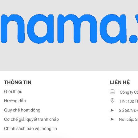
THÔNG TIN
LIÊN HỆ
Giới thiệu
Công ty C
Hướng dẫn
HN: 102 T
➤
Quy chế hoạt động
Số GCNĐKD
➤
Cơ chế giải quyết tranh chấp
Nơi cấp: S
Chính sách bảo vệ thông tin