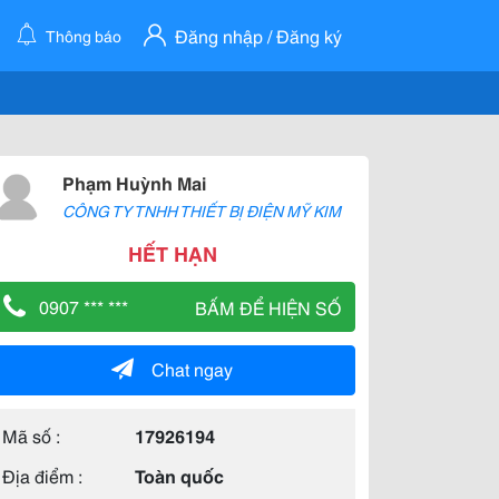
Đăng nhập / Đăng ký
Thông báo
Phạm Huỳnh Mai
CÔNG TY TNHH THIẾT BỊ ĐIỆN MỸ KIM
HẾT HẠN
0907 *** ***
BẤM ĐỂ HIỆN SỐ
Chat ngay
Mã số :
17926194
Địa điểm :
Toàn quốc