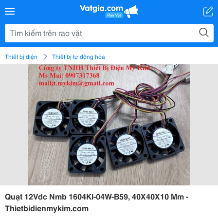
Thiết bị điện
Thiết bị tự động hóa
Quạt 12Vdc Nmb 1604Kl-04W-B59, 40X40X10 Mm -
Thietbidienmykim.com