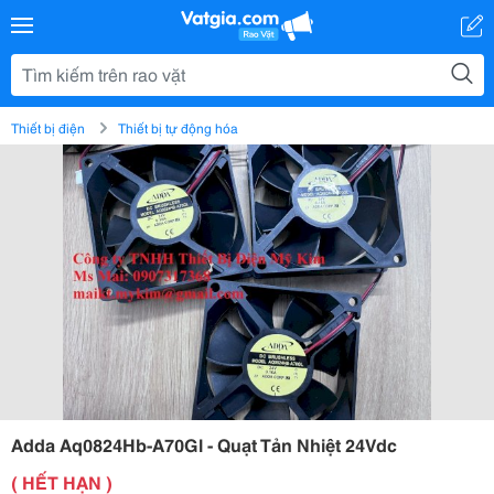
Thiết bị điện
Thiết bị tự động hóa
Adda Aq0824Hb-A70Gl - Quạt Tản Nhiệt 24Vdc
( HẾT HẠN )