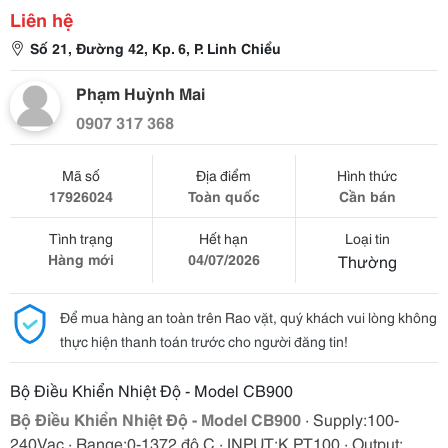
Liên hệ
Số 21, Đường 42, Kp. 6, P. Linh Chiểu
Phạm Huỳnh Mai
0907 317 368
Mã số
Địa điểm
Hình thức
17926024
Toàn quốc
Cần bán
Tình trạng
Hết hạn
Loại tin
Hàng mới
04/07/2026
Thường
Để mua hàng an toàn trên Rao vặt, quý khách vui lòng không
thực hiện thanh toán trước cho người đăng tin!
Bộ Điều Khiển Nhiệt Độ - Model CB900
Bộ Điều Khiển Nhiệt Độ - Model CB900
· Supply:100-
240Vac · Range:0-1372 độ C · INPUT:K,PT100 · Output: