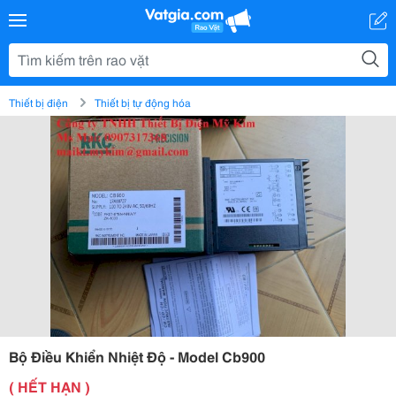
Thiết bị điện
Thiết bị tự động hóa
Bộ Điều Khiển Nhiệt Độ - Model Cb900
( HẾT HẠN )