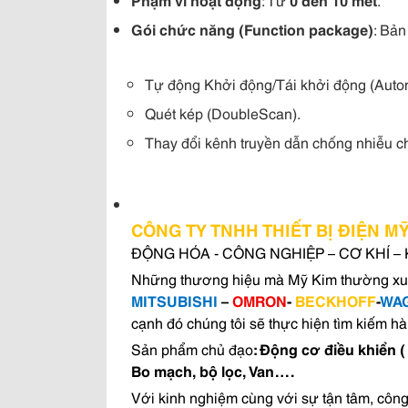
Gói chức năng (Function package)
: Bản
Tự động Khởi động/Tái khởi động (Automat
Quét kép (DoubleScan).
Thay đổi kênh truyền dẫn chống nhiễu c
CÔNG TY TNHH THIẾT BỊ ĐIỆN M
ĐỘNG HÓA - CÔNG NGHIỆP – CƠ KHÍ – KHÍ
Những thương hiệu mà Mỹ Kim thường xu
MITSUBISHI
–
OMRON
-
BECKHOFF
-
WA
cạnh đó chúng tôi sẽ thực hiện tìm kiếm h
Sản phẩm chủ đạo
: Động cơ điều khiển (
Bo mạch, bộ lọc, Van….
Với kinh nghiệm cùng với sự tận tâm, côn