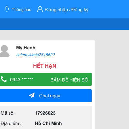
Đăng nhập / Đăng ký
Thông báo
Mỹ Hạnh
salemykimid7515622
HẾT HẠN
0943 *** ***
BẤM ĐỂ HIỆN SỐ
Chat ngay
Mã số :
17926023
Địa điểm :
Hồ Chí Minh