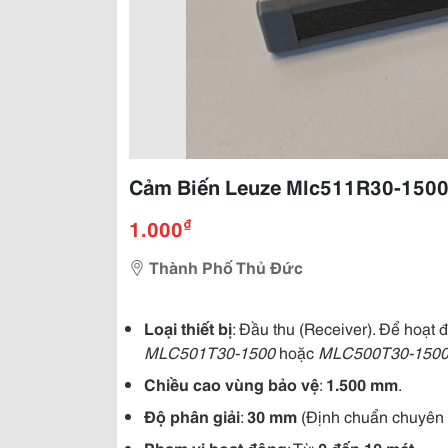
Cảm Biến Leuze Mlc511R30-150
₫
1.000
Thành Phố Thủ Đức
Loại thiết bị
: Đầu thu (Receiver). Để hoạt 
MLC501T30-1500
hoặc
MLC500T30-150
Chiều cao vùng bảo vệ
:
1.500 mm
.
Độ phân giải
:
30 mm
(Định chuẩn chuyên
Phạm vi hoạt động
: Từ
0 đến 10 mét
.