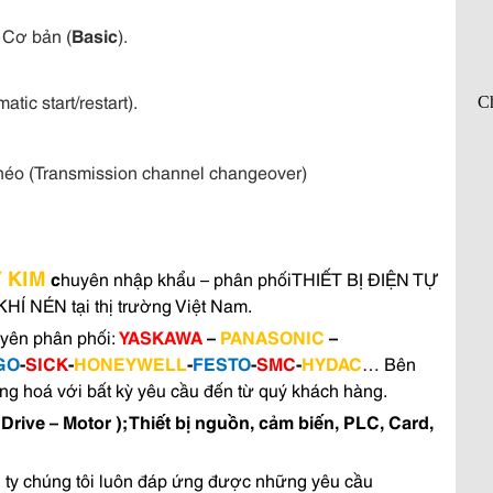
 Cơ bản (
Basic
).
ic start/restart).
héo (Transmission channel changeover)
Ỹ KIM
c
huyên nhập khẩu – phân phốiTHIẾT BỊ ĐIỆN TỰ
 NÉN tại thị trường Việt Nam.
yên phân phối:
YASKAWA
–
PANASONIC
–
GO
-
SICK
-
HONEYWELL
-
FESTO
-
SMC
-
HYDAC
… Bên
àng hoá với bất kỳ yêu cầu đến từ quý khách hàng.
 Drive – Motor ); Thiết bị nguồn, cảm biến, PLC, Card,
g ty chúng tôi luôn đáp ứng được những yêu cầu