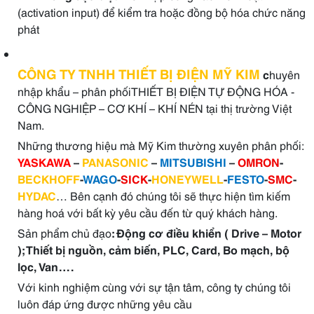
(activation input) để kiểm tra hoặc đồng bộ hóa chức năng
phát
CÔNG TY TNHH THIẾT BỊ ĐIỆN MỸ KIM
c
huyên
nhập khẩu – phân phốiTHIẾT BỊ ĐIỆN TỰ ĐỘNG HÓA -
CÔNG NGHIỆP – CƠ KHÍ – KHÍ NÉN tại thị trường Việt
Nam.
Những thương hiệu mà Mỹ Kim thường xuyên phân phối:
YASKAWA
–
PANASONIC
–
MITSUBISHI
–
OMRON
-
BECKHOFF
-
WAGO
-
SICK
-
HONEYWELL
-
FESTO
-
SMC
-
HYDAC
… Bên cạnh đó chúng tôi sẽ thực hiện tìm kiếm
hàng hoá với bất kỳ yêu cầu đến từ quý khách hàng.
Sản phẩm chủ đạo
: Động cơ điều khiển ( Drive – Motor
); Thiết bị nguồn, cảm biến, PLC, Card, Bo mạch, bộ
lọc, Van….
Với kinh nghiệm cùng với sự tận tâm, công ty chúng tôi
luôn đáp ứng được những yêu cầu