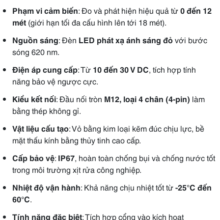
Phạm vi cảm biến
: Đo và phát hiện hiệu quả từ
0 đến 12
mét
(giới hạn tối đa cấu hình lên tới 18 mét).
Nguồn sáng
: Đèn
LED phát xạ ánh sáng đỏ
với bước
sóng 620 nm.
Điện áp cung cấp
: Từ
10 đến 30 V DC
, tích hợp tính
năng bảo vệ ngược cực.
Kiểu kết nối
: Đầu nối tròn
M12, loại 4 chân (4-pin)
làm
bằng thép không gỉ.
Vật liệu cấu tạo
: Vỏ bằng kim loại kẽm đúc chịu lực, bề
mặt thấu kính bằng thủy tinh cao cấp.
Cấp bảo vệ
:
IP67
, hoàn toàn chống bụi và chống nước tốt
trong môi trường xịt rửa công nghiệp.
Nhiệt độ vận hành
: Khả năng chịu nhiệt tốt từ
-25°C đến
60°C
.
Tính năng đặc biệt
: Tích hợp cổng vào kích hoạt