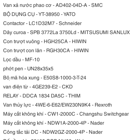
Van xả nước phao cơ - AD402-04D-A - SMC
BỘ DỤNG CỤ - YT-38950 - YATO
Contactor - LC1D32M7 - Schneider
Dây curoa - SPB 3772La 3750Ld - MITSUSUMI SANLUX
Con trượt vuông - HGH25CA - HIWIN
Con trượt con lăn - RGH30CA - HIWIN
Lọc dầu - MF-10
phớt pen - UN28x35x5
Bộ mã hóa xung - E50S8-1000-3-T-24
van điện từ - 4GE239-E2 - CKD
RELAY - DDCA 1834 DA5C - THIM
Van thủy lực - 4WE-6-E62/EW230N9K4 - Rexroth
Máy cắt không khí - CW1-2000C - Changshu Switchgear
Máy cắt không khí - NDW1A-2000-4P - Nader
Công tắc tải DC - NDW2GZ-2000-4P - Nader