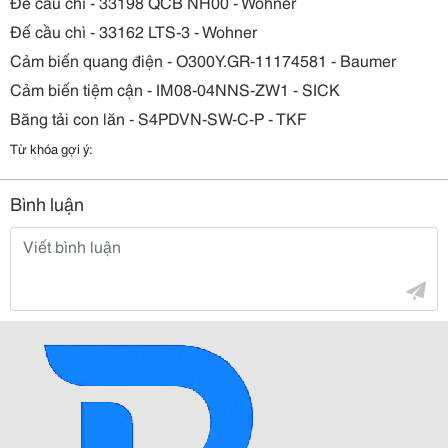
Đế cầu chì - 33198 QCB NH00 - Wohner
Đế cầu chì - 33162 LTS-3 - Wohner
Cảm biến quang điện - O300Y.GR-11174581 - Baumer
Cảm biến tiệm cận - IM08-04NNS-ZW1 - SICK
Băng tải con lăn - S4PDVN-SW-C-P - TKF
Từ khóa gợi ý:
Bình luận