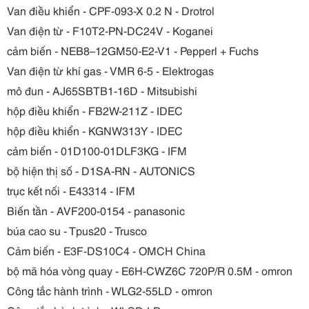
Van điều khiển - CPF-093-X 0.2 N - Drotrol
Van điện từ - F10T2-PN-DC24V - Koganei
cảm biến - NEB8–12GM50-E2-V1 - Pepperl + Fuchs
Van điện từ khí gas - VMR 6-5 - Elektrogas
mô đun - AJ65SBTB1-16D - Mitsubishi
hộp điều khiển - FB2W-211Z - IDEC
hộp điều khiển - KGNW313Y - IDEC
cảm biến - 01D100-01DLF3KG - IFM
bộ hiện thị số - D1SA-RN - AUTONICS
trục kết nối - E43314 - IFM
Biến tần - AVF200-0154 - panasonic
búa cao su - Tpus20 - Trusco
Cảm biến - E3F-DS10C4 - OMCH China
bộ mã hóa vòng quay - E6H-CWZ6C 720P/R 0.5M - omron
Công tắc hành trình - WLG2-55LD - omron