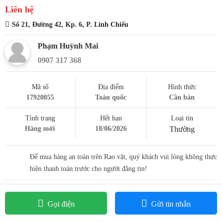
Liên hệ
Số 21, Đường 42, Kp. 6, P. Linh Chiểu
Phạm Huỳnh Mai
0907 317 368
Mã số
Địa điểm
Hình thức
17920055
Toàn quốc
Cần bán
Tình trạng
Hết hạn
Loại tin
Hàng mới
18/06/2026
Thường
Để mua hàng an toàn trên Rao vặt, quý khách vui lòng không thực
hiện thanh toán trước cho người đăng tin!
Servo Driver Mitsubishi MR-JE-10B 100W 200VAC
Gọi điện
Gửi tin nhắn
Servo Mitsubishi MR-JE-10B
thuộc dòng Servo cao cấp sử dụng
cho các mục đích chung với điện áp 200-230VAC, 50/60Hz. Ngoài