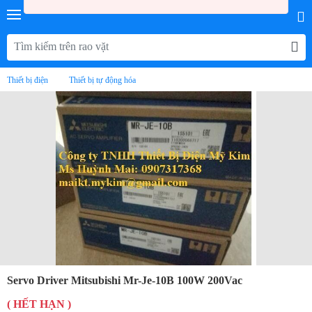
Lỗi hệ thống
Thiết bị điện
Thiết bị tự động hóa
Servo Driver Mitsubishi Mr-Je-10B 100W 200Vac
( HẾT HẠN )