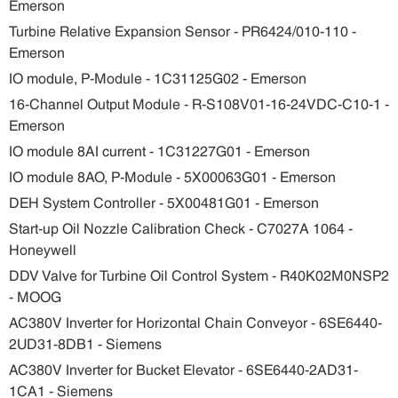
Emerson
Turbine Relative Expansion Sensor - PR6424/010-110 -
Emerson
IO module, P-Module - 1C31125G02 - Emerson
16-Channel Output Module - R-S108V01-16-24VDC-C10-1 -
Emerson
IO module 8AI current - 1C31227G01 - Emerson
IO module 8AO, P-Module - 5X00063G01 - Emerson
DEH System Controller - 5X00481G01 - Emerson
Start-up Oil Nozzle Calibration Check - C7027A 1064 -
Honeywell
DDV Valve for Turbine Oil Control System - R40K02M0NSP2
- MOOG
AC380V Inverter for Horizontal Chain Conveyor - 6SE6440-
2UD31-8DB1 - Siemens
AC380V Inverter for Bucket Elevator - 6SE6440-2AD31-
1CA1 - Siemens