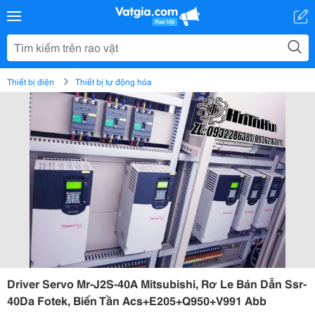
Thiết bị điện
Thiết bị tự động hóa
Driver Servo Mr-J2S-40A Mitsubishi, Rơ Le Bán Dẫn Ssr-
40Da Fotek, Biến Tần Acs+E205+Q950+V991 Abb