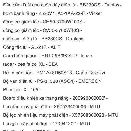
Đầu cắm DIN cho cuộn dây điện từ - BB230CS - Danfoss
bơm bánh răng - 2520V17A5-1AA-22-R - Vicker
động cơ giảm tốc - GH50-3700W100S -
động cơ giảm tốc - GV50-3700W40S -
cuộn coil điện từ - BB230CS - Danfoss
Công tắc từ - AL-21R - ALIF
Cảm biến quang - HRT 25B/66-S12 - leuze
radar - bea falcol XL - BEA
Rơ le bán dẫn - RM1A48D50S18 - Carlo Gavazzi
Bộ van điện từ - PS-31320 (ASC4) - EMERSON
Phin lọc - XL 165 -
Board điều khiển xe thang nâng - 203990000000' -
Lọc dầu máy phát điện - X57536400006 - MTU
Bộ lọc nhiên liệu máy phát điện - X57508300028 - MTU
Lọc gió máy phát điện - 170941202 - MTU