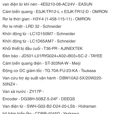
van điện từ khí nén - 4ES210-08-AC24V - EASUN
Cảm biến quang - E3JK-TR12-L + E3JK-TR12-D - OMRON
Rơ le thời gian - H3Y-4 (1-458-115-11) - OMRON
Rơ le nhiệt - LRD 32 - Schneider
Khởi động từ - LC1D150M7 - Schneider
Khởi động từ - LC1D65AM7 - Schneider
Khối thiết bị đầu cuối - T36-PR - AJINEXTEK
Đèn báo - JD501-L01RYG024+A02+B03+SC-2 - TAYEE
Cảm biến quang điện - ST-303NA-W - Meiji
Động cơ DC giảm tốc - TG 70A-FU-23-KA - Tsukasa
Van cứu trợ áp suất vận hành - DBW10A2-5X/20W220-
50NZ4 -
Van xả nước - ZY17P -
Encoder - DG38H-50BZ-5-24F - DEEGS
Van điện từ - SWH-G02-B2-D24-20-LSb - Hidraman
bộ hãm biến tần - CDBR-4045D - Yaskawa