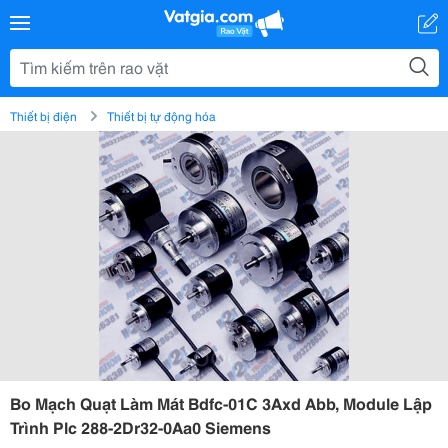
Thiết bị điện
Thiết bị tự động hóa
Bo Mạch Quạt Làm Mát Bdfc-01C 3Axd Abb, Module Lập
Trình Plc 288-2Dr32-0Aa0 Siemens