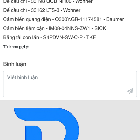
Đế cầu chì - 33198 QCB NH00 - Wohner
Đế cầu chì - 33162 LTS-3 - Wohner
Cảm biến quang điện - O300Y.GR-11174581 - Baumer
Cảm biến tiệm cận - IM08-04NNS-ZW1 - SICK
Băng tải con lăn - S4PDVN-SW-C-P - TKF
Từ khóa gợi ý:
Bình luận