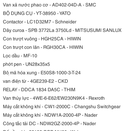
Van xả nước phao cơ - AD402-04D-A - SMC
BỘ DỤNG CỤ - YT-38950 - YATO
Contactor - LC1D32M7 - Schneider
Dây curoa - SPB 3772La 3750Ld - MITSUSUMI SANLUX
Con trượt vuông - HGH25CA - HIWIN
Con trượt con lăn - RGH30CA - HIWIN
Lọc dầu - MF-10
phớt pen - UN28x35x5
Bộ mã hóa xung - E50S8-1000-3-T-24
van điện từ - 4GE239-E2 - CKD
RELAY - DDCA 1834 DA5C - THIM
Van thủy lực - 4WE-6-E62/EW230N9K4 - Rexroth
Máy cắt không khí - CW1-2000C - Changshu Switchgear
Máy cắt không khí - NDW1A-2000-4P - Nader
Công tắc tải DC - NDW2GZ-2000-4P - Nader