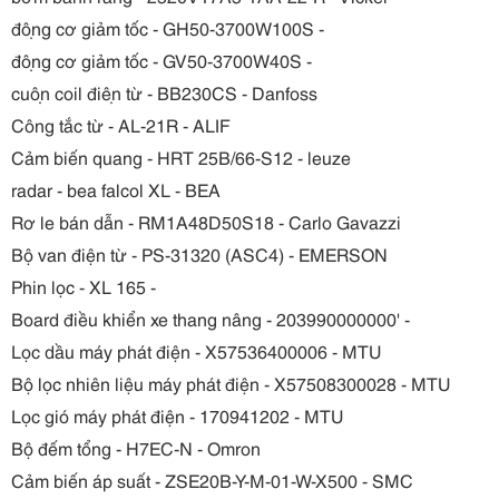
động cơ giảm tốc - GH50-3700W100S -
động cơ giảm tốc - GV50-3700W40S -
cuộn coil điện từ - BB230CS - Danfoss
Công tắc từ - AL-21R - ALIF
Cảm biến quang - HRT 25B/66-S12 - leuze
radar - bea falcol XL - BEA
Rơ le bán dẫn - RM1A48D50S18 - Carlo Gavazzi
Bộ van điện từ - PS-31320 (ASC4) - EMERSON
Phin lọc - XL 165 -
Board điều khiển xe thang nâng - 203990000000' -
Lọc dầu máy phát điện - X57536400006 - MTU
Bộ lọc nhiên liệu máy phát điện - X57508300028 - MTU
Lọc gió máy phát điện - 170941202 - MTU
Bộ đếm tổng - H7EC-N - Omron
Cảm biến áp suất - ZSE20B-Y-M-01-W-X500 - SMC