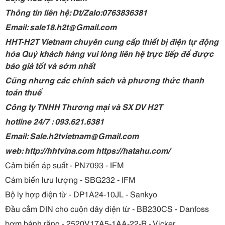
Thông tin liên hệ: Dt/Zalo:0763836381
Email: sale18.h2t@Gmail.com
HHT-H2T Vietnam chuyên cung cấp thiết bị điện tự động
hóa Quý khách hàng vui lòng liên hệ trực tiếp để được
báo giá tốt và sớm nhất
Cũng nhưng các chính sách và phương thức thanh
toán thuế
Công ty TNHH Thương mại và SX DV H2T
hotline 24/7 : 093.621.6381
Email: Sale.h2tvietnam@Gmail.com
web: http://hhtvina.com https://hatahu.com/
Cảm biến áp suất - PN7093 - IFM
Cảm biến lưu lượng - SBG232 - IFM
Bộ ly hợp điện từ - DP1A24-10JL - Sankyo
Đầu cắm DIN cho cuộn dây điện từ - BB230CS - Danfoss
bơm bánh răng - 2520V17A5-1AA-22-R - Vicker