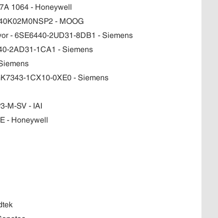
27A 1064 - Honeywell
 - R40K02M0NSP2 - MOOG
veyor - 6SE6440-2UD31-8DB1 - Siemens
6440-2AD31-1CA1 - Siemens
 Siemens
6GK7343-1CX10-0XE0 - Siemens
3-M-SV - IAI
E - Honeywell
dtek
Conotec