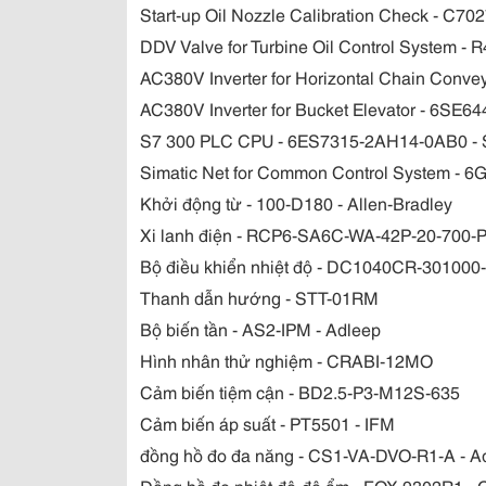
Start-up Oil Nozzle Calibration Check - C70
DDV Valve for Turbine Oil Control System
AC380V Inverter for Horizontal Chain Con
AC380V Inverter for Bucket Elevator - 6SE
S7 300 PLC CPU - 6ES7315-2AH14-0AB0 -
Simatic Net for Common Control System - 
Khởi động từ - 100-D180 - Allen-Bradley
Xi lanh điện - RCP6-SA6C-WA-42P-20-700-P
Bộ điều khiển nhiệt độ - DC1040CR-301000-
Thanh dẫn hướng - STT-01RM
Bộ biến tần - AS2-IPM - Adleep
Hình nhân thử nghiệm - CRABI-12MO
Cảm biến tiệm cận - BD2.5-P3-M12S-635
Cảm biến áp suất - PT5501 - IFM
đồng hồ đo đa năng - CS1-VA-DVO-R1-A - A
Đồng hồ đo nhiệt độ-độ ẩm - FOX-9302R1 - 