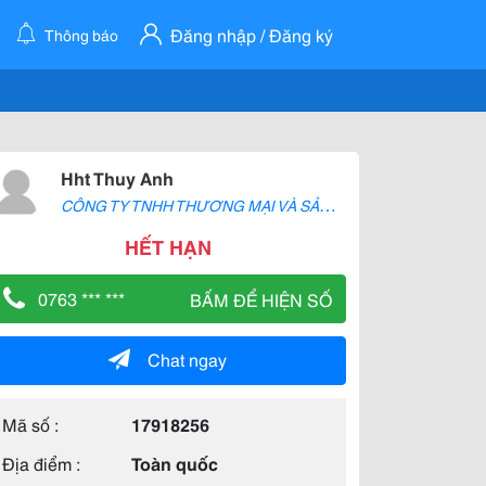
Đăng nhập / Đăng ký
Thông báo
Hht Thuy Anh
C
ÔNG TY TNHH THƯƠNG MẠI VÀ SẢN XUẤT H2T
HẾT HẠN
0763 *** ***
BẤM ĐỂ HIỆN SỐ
Chat ngay
Mã số :
17918256
Địa điểm :
Toàn quốc