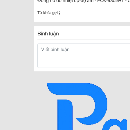
Từ khóa gợi ý:
Bình luận