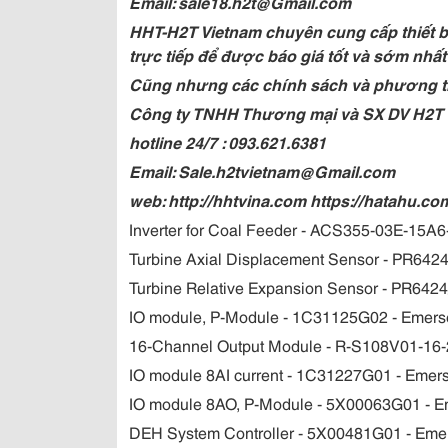
Email: sale18.h2t@Gmail.com
HHT-H2T Vietnam chuyên cung cấp thiết bị
trực tiếp để được báo giá tốt và sớm nhất
Cũng nhưng các chính sách và phương t
Công ty TNHH Thương mại và SX DV H2T
hotline 24/7 : 093.621.6381
Email: Sale.h2tvietnam@Gmail.com
web: http://hhtvina.com https://hatahu.co
Inverter for Coal Feeder - ACS355-03E-15A6
Turbine Axial Displacement Sensor - PR642
Turbine Relative Expansion Sensor - PR642
IO module, P-Module - 1C31125G02 - Emer
16-Channel Output Module - R-S108V01-16
IO module 8AI current - 1C31227G01 - Emer
IO module 8AO, P-Module - 5X00063G01 - 
DEH System Controller - 5X00481G01 - Eme