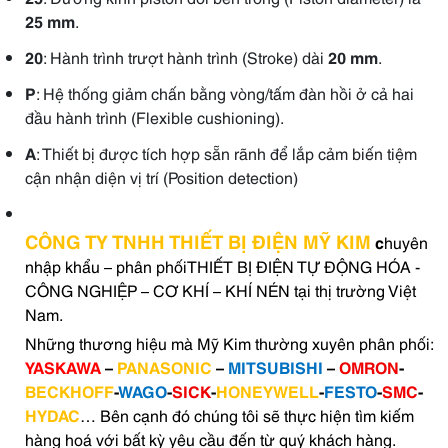
25 mm
.
20
: Hành trình trượt hành trình (Stroke) dài
20 mm
.
P
: Hệ thống giảm chấn bằng vòng/tấm đàn hồi ở cả hai
đầu hành trình (Flexible cushioning).
A
: Thiết bị được tích hợp sẵn rãnh để lắp cảm biến tiệm
cận nhận diện vị trí (Position detection)
CÔNG TY TNHH THIẾT BỊ ĐIỆN MỸ KIM
c
huyên
nhập khẩu – phân phốiTHIẾT BỊ ĐIỆN TỰ ĐỘNG HÓA -
CÔNG NGHIỆP – CƠ KHÍ – KHÍ NÉN tại thị trường Việt
Nam.
Những thương hiệu mà Mỹ Kim thường xuyên phân phối:
YASKAWA
–
PANASONIC
–
MITSUBISHI
–
OMRON
-
BECKHOFF
-
WAGO
-
SICK
-
HONEYWELL
-
FESTO
-
SMC
-
HYDAC
… Bên cạnh đó chúng tôi sẽ thực hiện tìm kiếm
hàng hoá với bất kỳ yêu cầu đến từ quý khách hàng.