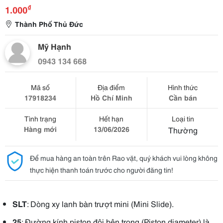
₫
1.000
Thành Phố Thủ Đức
Mỹ Hạnh
0943 134 668
Mã số
Địa điểm
Hình thức
17918234
Hồ Chí Minh
Cần bán
Tình trạng
Hết hạn
Loại tin
Hàng mới
13/06/2026
Thường
Để mua hàng an toàn trên Rao vặt, quý khách vui lòng không
thực hiện thanh toán trước cho người đăng tin!
SLT
: Dòng xy lanh bàn trượt mini (Mini Slide).
25
: Đường kính piston đôi bên trong (Piston diameter) là