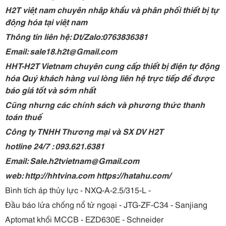
H2T việt nam chuyên nhập khẩu và phân phối thiết bị tự
động hóa tại việt nam
Thông tin liên hệ: Dt/Zalo:0763836381
Email: sale18.h2t@Gmail.com
HHT-H2T Vietnam chuyên cung cấp thiết bị điện tự động
hóa Quý khách hàng vui lòng liên hệ trực tiếp để được
báo giá tốt và sớm nhất
Cũng nhưng các chính sách và phương thức thanh
toán thuế
Công ty TNHH Thương mại và SX DV H2T
hotline 24/7 : 093.621.6381
Email: Sale.h2tvietnam@Gmail.com
web: http://hhtvina.com https://hatahu.com/
Bình tích áp thủy lực - NXQ-A-2.5/315-L -
Đầu báo lửa chống nổ tử ngoại - JTG-ZF-C34 - Sanjiang
Aptomat khối MCCB - EZD630E - Schneider