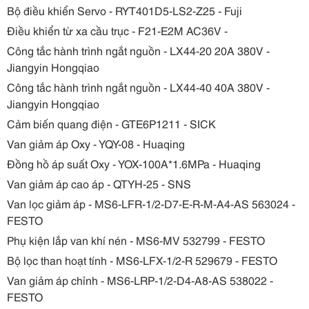
Bộ điều khiển Servo - RYT401D5-LS2-Z25 - Fuji
Điều khiển từ xa cầu trục - F21-E2M AC36V -
Công tắc hành trình ngắt nguồn - LX44-20 20A 380V -
Jiangyin Hongqiao
Công tắc hành trình ngắt nguồn - LX44-40 40A 380V -
Jiangyin Hongqiao
Cảm biến quang điện - GTE6P1211 - SICK
Van giảm áp Oxy - YQY-08 - Huaqing
Đồng hồ áp suất Oxy - YOX-100A*1.6MPa - Huaqing
Van giảm áp cao áp - QTYH-25 - SNS
Van lọc giảm áp - MS6-LFR-1/2-D7-E-R-M-A4-AS 563024 -
FESTO
Phụ kiện lắp van khí nén - MS6-MV 532799 - FESTO
Bộ lọc than hoạt tính - MS6-LFX-1/2-R 529679 - FESTO
Van giảm áp chỉnh - MS6-LRP-1/2-D4-A8-AS 538022 -
FESTO