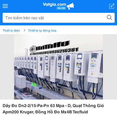
Thiết bị điện
Thiết bị tự động hóa
Dây Đo Dn2-2/15-Pa-Pn 63 Mpa - D, Quạt Thông Gió
Apm200 Kruger, Đồng Hồ Đo Mx4B Tecfluid