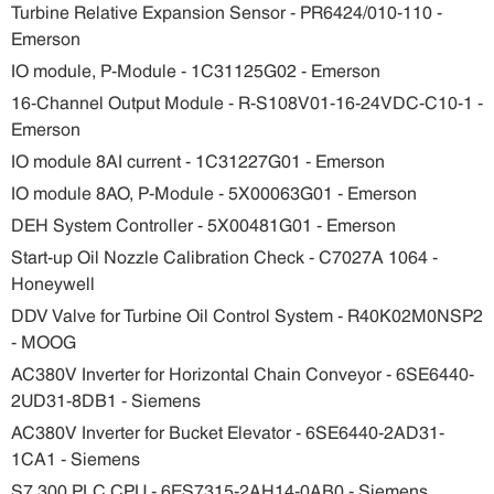
Turbine Relative Expansion Sensor - PR6424/010-110 -
Emerson
IO module, P-Module - 1C31125G02 - Emerson
16-Channel Output Module - R-S108V01-16-24VDC-C10-1 -
Emerson
IO module 8AI current - 1C31227G01 - Emerson
IO module 8AO, P-Module - 5X00063G01 - Emerson
DEH System Controller - 5X00481G01 - Emerson
Start-up Oil Nozzle Calibration Check - C7027A 1064 -
Honeywell
DDV Valve for Turbine Oil Control System - R40K02M0NSP2
- MOOG
AC380V Inverter for Horizontal Chain Conveyor - 6SE6440-
2UD31-8DB1 - Siemens
AC380V Inverter for Bucket Elevator - 6SE6440-2AD31-
1CA1 - Siemens
S7 300 PLC CPU - 6ES7315-2AH14-0AB0 - Siemens