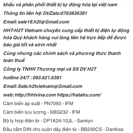
khẩu và phân phối thiết bị tự động hóa tại việt nam
Thông tin liên hệ: Dt/Zalo:0763836381
Email: sale18.h2t@Gmail.com
HHT-H2T Vietnam chuyên cung cấp thiết bị điện tự động
hóa Quý khách hàng vui lòng liên hệ trực tiếp để được
báo giá tốt và sớm nhất
Cũng nhưng các chính sách và phương thức thanh
toán thuế
Công ty TNHH Thương mại và SX DV H2T
hotline 24/7 : 093.621.6381
Email: Sale.h2tvietnam@Gmail.com
web: http://hhtvina.com https://hatahu.com/
Cảm biến áp suất - PN7093 - IFM
Cảm biến lưu lượng - SBG232 - IFM
Bộ ly hợp điện từ - DP1A24-10JL - Sankyo
Đầu cắm DIN cho cuộn dây điện từ - BB230CS - Danfoss