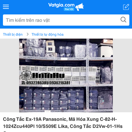
Thiết bị điện
Thiết bị tự động hóa
Công Tắc Ex-19A Panasonic, Mã Hóa Xung C-82-H-
1024Zcu440Pl 10/S509E Lika, Công Tắc D2Vw-01-1Hs