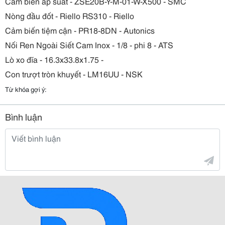
Cảm biến áp suất - ZSE20B-Y-M-01-W-X500 - SMC
Nòng đầu đốt - Riello RS310 - Riello
Cảm biến tiệm cận - PR18-8DN - Autonics
Nối Ren Ngoài Siết Cam Inox - 1/8 - phi 8 - ATS
Lò xo đĩa - 16.3x33.8x1.75 -
Con trượt tròn khuyết - LM16UU - NSK
Từ khóa gợi ý:
Bình luận