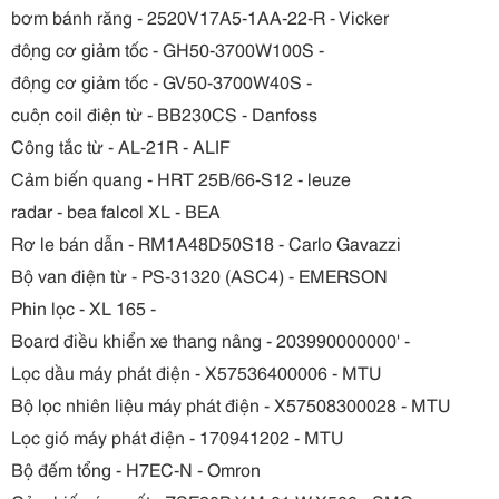
bơm bánh răng - 2520V17A5-1AA-22-R - Vicker
động cơ giảm tốc - GH50-3700W100S -
động cơ giảm tốc - GV50-3700W40S -
cuộn coil điện từ - BB230CS - Danfoss
Công tắc từ - AL-21R - ALIF
Cảm biến quang - HRT 25B/66-S12 - leuze
radar - bea falcol XL - BEA
Rơ le bán dẫn - RM1A48D50S18 - Carlo Gavazzi
Bộ van điện từ - PS-31320 (ASC4) - EMERSON
Phin lọc - XL 165 -
Board điều khiển xe thang nâng - 203990000000' -
Lọc dầu máy phát điện - X57536400006 - MTU
Bộ lọc nhiên liệu máy phát điện - X57508300028 - MTU
Lọc gió máy phát điện - 170941202 - MTU
Bộ đếm tổng - H7EC-N - Omron