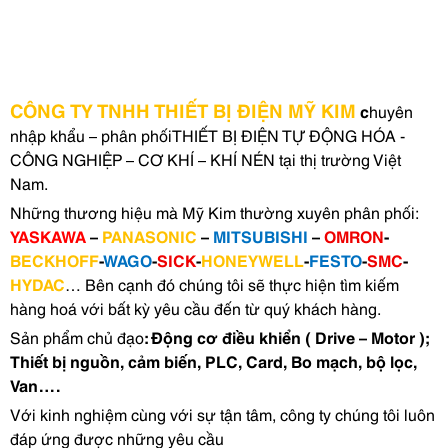
CÔNG TY TNHH THIẾT BỊ ĐIỆN MỸ KIM
c
huyên
nhập khẩu – phân phốiTHIẾT BỊ ĐIỆN TỰ ĐỘNG HÓA -
CÔNG NGHIỆP – CƠ KHÍ – KHÍ NÉN tại thị trường Việt
Nam.
Những thương hiệu mà Mỹ Kim thường xuyên phân phối:
YASKAWA
–
PANASONIC
–
MITSUBISHI
–
OMRON
-
BECKHOFF
-
WAGO
-
SICK
-
HONEYWELL
-
FESTO
-
SMC
-
HYDAC
… Bên cạnh đó chúng tôi sẽ thực hiện tìm kiếm
hàng hoá với bất kỳ yêu cầu đến từ quý khách hàng.
Sản phẩm chủ đạo
: Động cơ điều khiển ( Drive – Motor );
Thiết bị nguồn, cảm biến, PLC, Card, Bo mạch, bộ lọc,
Van….
Với kinh nghiệm cùng với sự tận tâm, công ty chúng tôi luôn
đáp ứng được những yêu cầu