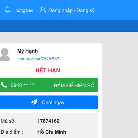
Đăng nhập / Đăng ký
Thông báo
Mỹ Hạnh
salemykimid7515622
HẾT HẠN
0943 *** ***
BẤM ĐỂ HIỆN SỐ
Chat ngay
Mã số :
17874162
Địa điểm :
Hồ Chí Minh