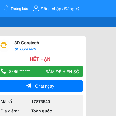
Đăng nhập / Đăng ký
Thông báo
3D Coretech
3D CoreTech
HẾT HẠN
8885 *** ***
BẤM ĐỂ HIỆN SỐ
Chat ngay
Mã số :
17873540
Địa điểm :
Toàn quốc