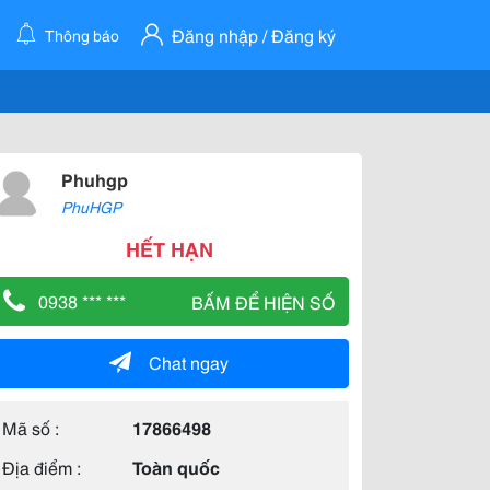
Đăng nhập / Đăng ký
Thông báo
Phuhgp
PhuHGP
HẾT HẠN
0938 *** ***
BẤM ĐỂ HIỆN SỐ
Chat ngay
Mã số :
17866498
Địa điểm :
Toàn quốc