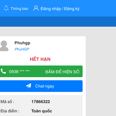
Đăng nhập / Đăng ký
Thông báo
Phuhgp
PhuHGP
HẾT HẠN
0938 *** ***
BẤM ĐỂ HIỆN SỐ
Chat ngay
Mã số :
17866322
Địa điểm :
Toàn quốc