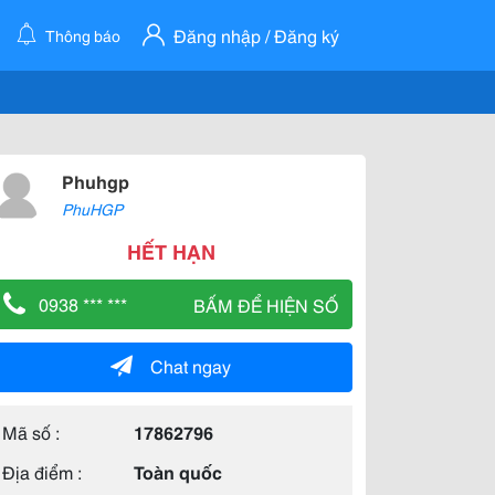
Đăng nhập / Đăng ký
Thông báo
Phuhgp
PhuHGP
HẾT HẠN
0938 *** ***
BẤM ĐỂ HIỆN SỐ
Chat ngay
Mã số :
17862796
Địa điểm :
Toàn quốc