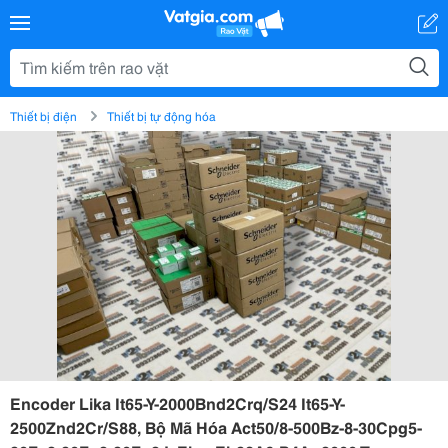
Thiết bị điện
Thiết bị tự động hóa
Encoder Lika It65-Y-2000Bnd2Crq/S24 It65-Y-
2500Znd2Cr/S88, Bộ Mã Hóa Act50/8-500Bz-8-30Cpg5-