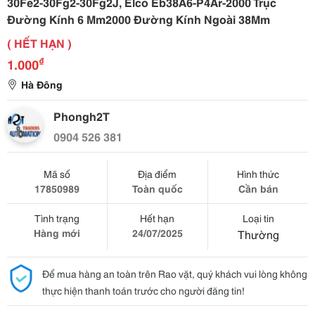
30Fe2-30Fg2-30Fg2J, Elco Eb38A6-P4Ar-2000 Trục
Đường Kính 6 Mm2000 Đường Kính Ngoài 38Mm
( HẾT HẠN )
₫
1.000
Hà Đông
Phongh2T
0904 526 381
Mã số
Địa điểm
Hình thức
17850989
Toàn quốc
Cần bán
Tình trạng
Hết hạn
Loại tin
Hàng mới
24/07/2025
Thường
Để mua hàng an toàn trên Rao vặt, quý khách vui lòng không
thực hiện thanh toán trước cho người đăng tin!