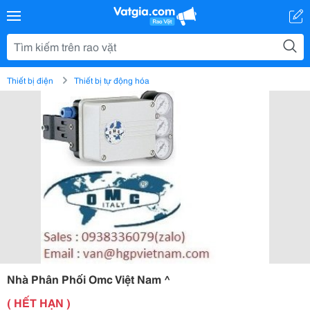
Thiết bị điện
Thiết bị tự động hóa
Nhà Phân Phối Omc Việt Nam ^
( HẾT HẠN )