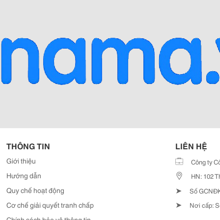
THÔNG TIN
LIÊN HỆ
Giới thiệu
Công ty C
Hướng dẫn
HN: 102 T
➤
Quy chế hoạt động
Số GCNĐKD
➤
Cơ chế giải quyết tranh chấp
Nơi cấp: S
Chính sách bảo vệ thông tin