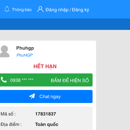
Đăng nhập / Đăng ký
Thông báo
Phuhgp
PhuHGP
HẾT HẠN
0938 *** ***
BẤM ĐỂ HIỆN SỐ
Chat ngay
Mã số :
17831837
Địa điểm :
Toàn quốc