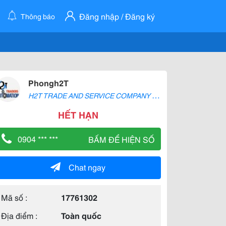
Đăng nhập / Đăng ký
Thông báo
Phongh2T
H
2T TRADE AND SERVICE COMPANY LIMITED
HẾT HẠN
0904 *** ***
BẤM ĐỂ HIỆN SỐ
Chat ngay
Mã số :
17761302
Địa điểm :
Toàn quốc