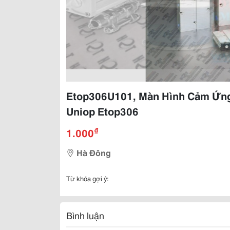
Etop306U101, Màn Hình Cảm Ứng
Uniop Etop306
₫
1.000
Hà Đông
Từ khóa gợi ý:
Bình luận