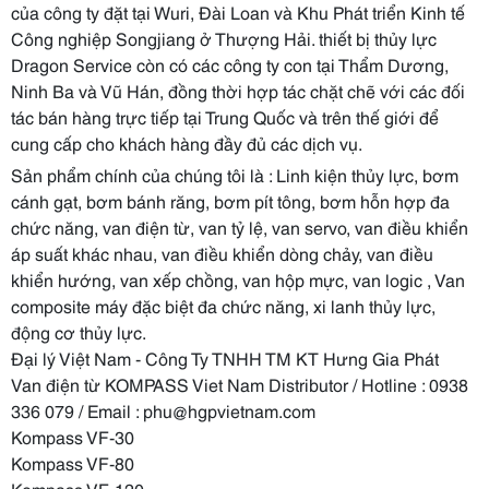
của công ty đặt tại Wuri, Đài Loan và Khu Phát triển Kinh tế
Công nghiệp Songjiang ở Thượng Hải. thiết bị thủy lực
Dragon Service còn có các công ty con tại Thẩm Dương,
Ninh Ba và Vũ Hán, đồng thời hợp tác chặt chẽ với các đối
tác bán hàng trực tiếp tại Trung Quốc và trên thế giới để
cung cấp cho khách hàng đầy đủ các dịch vụ.
Sản phẩm chính của chúng tôi là : Linh kiện thủy lực, bơm
cánh gạt, bơm bánh răng, bơm pít tông, bơm hỗn hợp đa
chức năng, van điện từ, van tỷ lệ, van servo, van điều khiển
áp suất khác nhau, van điều khiển dòng chảy, van điều
khiển hướng, van xếp chồng, van hộp mực, van logic , Van
composite máy đặc biệt đa chức năng, xi lanh thủy lực,
động cơ thủy lực.
Đại lý Việt Nam - Công Ty TNHH TM KT Hưng Gia Phát
Van điện từ KOMPASS Viet Nam Distributor / Hotline : 0938
336 079 / Email : phu@hgpvietnam.com
Kompass VF-30
Kompass VF-80
Kompass VF-120