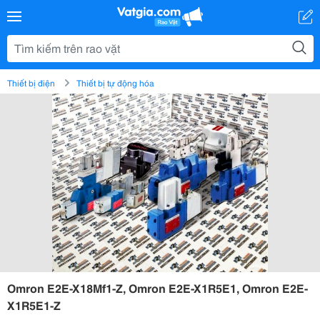
Thiết bị điện
Thiết bị tự động hóa
Omron E2E-X18Mf1-Z, Omron E2E-X1R5E1, Omron E2E-
X1R5E1-Z