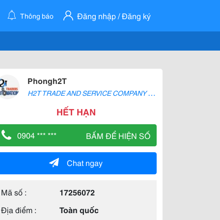
Đăng nhập / Đăng ký
Thông báo
Phongh2T
H
2T TRADE AND SERVICE COMPANY LIMITED
HẾT HẠN
0904 *** ***
BẤM ĐỂ HIỆN SỐ
Chat ngay
Mã số :
17256072
Địa điểm :
Toàn quốc