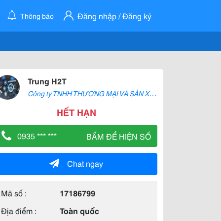
Đăng nhập / Đăng ký
Thông báo
Trung H2T
C
ông ty TNHH THƯƠNG MẠI VÀ SẢN XUẤT H2T
HẾT HẠN
0935 *** ***
BẤM ĐỂ HIỆN SỐ
Chat ngay
Mã số :
17186799
Địa điểm :
Toàn quốc