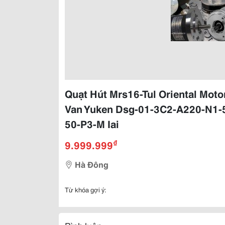
Quạt Hút Mrs16-Tul Oriental Mot
Van Yuken Dsg-01-3C2-A220-N1-5
50-P3-M Iai
₫
9.999.999
Hà Đông
Từ khóa gợi ý: