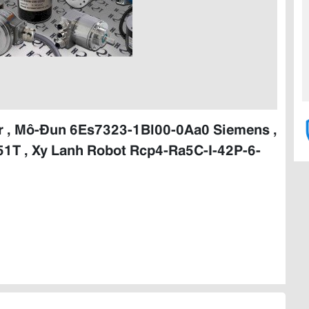
or , Mô-Đun 6Es7323-1Bl00-0Aa0 Siemens ,
1T , Xy Lanh Robot Rcp4-Ra5C-I-42P-6-