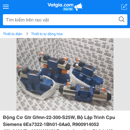
Thiết bị điện
Thiết bị tự động hóa
Động Cơ Gtr Gfmn-22-300-S25W, Bộ Lập Trình Cpu
Siemens 6Es7322-1Bh01-0Aa0, R900914052