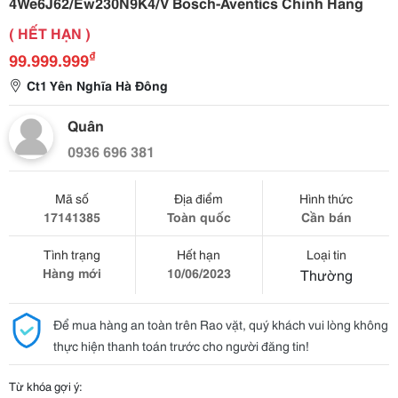
4We6J62/Ew230N9K4/V Bosch-Aventics Chính Hãng
( HẾT HẠN )
₫
99.999.999
Ct1 Yên Nghĩa Hà Đông
Quân
0936 696 381
Mã số
Địa điểm
Hình thức
17141385
Toàn quốc
Cần bán
Tình trạng
Hết hạn
Loại tin
Hàng mới
10/06/2023
Thường
Để mua hàng an toàn trên Rao vặt, quý khách vui lòng không
thực hiện thanh toán trước cho người đăng tin!
Từ khóa gợi ý: