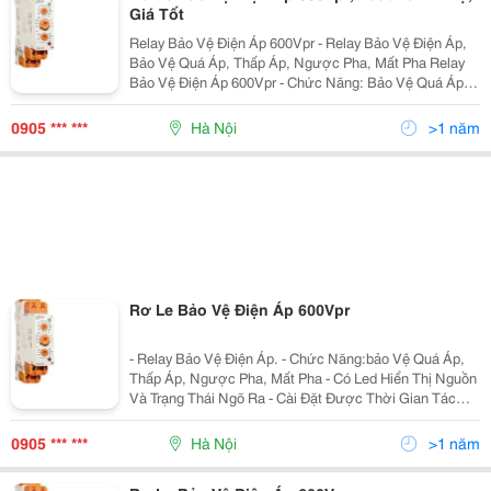
Giá Tốt
Relay Bảo Vệ Điện Áp 600Vpr - Relay Bảo Vệ Điện Áp,
Bảo Vệ Quá Áp, Thấp Áp, Ngược Pha, Mất Pha Relay
Bảo Vệ Điện Áp 600Vpr - Chức Năng: Bảo Vệ Quá Áp ,
Thấp Áp , Ngược Pha , Mất Pha . - Có Led Hiển Thị
Nguồn Và Trạng Thái Ngõ
0905 *** ***
Hà Nội
>1 năm
Rơ Le Bảo Vệ Điện Áp 600Vpr
- Relay Bảo Vệ Điện Áp. - Chức Năng:bảo Vệ Quá Áp,
Thấp Áp, Ngược Pha, Mất Pha - Có Led Hiển Thị Nguồn
Và Trạng Thái Ngõ Ra - Cài Đặt Được Thời Gian Tác
Động Trễ: 0.2 ~ 10 Giây - Được Thiết Kế Nhỏ Gọn Gắn
Trên Thanh Rail - Dùng Cho Mạng 3 Pha 3 Dây -
0905 *** ***
Hà Nội
>1 năm