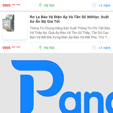
Gian Từ Trễ (Hysteresis). Hai Ng
0905 *** ***
Hà Nội
>1 năm
Rơ Le Bảo Vệ Điện Áp Và Tần Số 900Vpr, Xuất
Xứ Ấn Độ Giá Tốt
Thông Tin Chung Hãng Sản Xuất Thông Tin Chi Tiết Bảo
Vệ Thấp Áp, Quá Áp Bảo Vệ Tần Số Thấp, Tần Số Cao
Bảo Vệ Bất Đối Xứng Điện Áp Bảo Vệ Mất Pha, Thứ Tự
Pha. Đo Giá Trị Hiệu Dụng Của Đi
0905 *** ***
Hà Nội
>1 năm