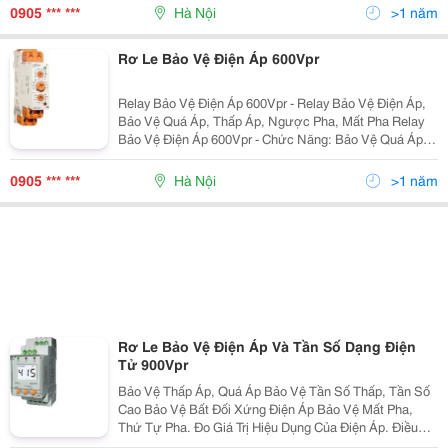
Nguồn Và Trạng Thái Ngõ
0905 *** ***
Hà Nội
>1 năm
Rơ Le Bảo Vệ Điện Áp 600Vpr
Relay Bảo Vệ Điện Áp 600Vpr - Relay Bảo Vệ Điện Áp,
Bảo Vệ Quá Áp, Thấp Áp, Ngược Pha, Mất Pha Relay
Bảo Vệ Điện Áp 600Vpr - Chức Năng: Bảo Vệ Quá Áp ,
Thấp Áp , Ngược Pha , Mất Pha . - Có Led Hiển Thị
Nguồn Và Trạng Thái Ngõ
0905 *** ***
Hà Nội
>1 năm
Rơ Le Bảo Vệ Điện Áp Và Tần Số Dạng Điện
Tử 900Vpr
Bảo Vệ Thấp Áp, Quá Áp Bảo Vệ Tần Số Thấp, Tần Số
Cao Bảo Vệ Bất Đối Xứng Điện Áp Bảo Vệ Mất Pha,
Thứ Tự Pha. Đo Giá Trị Hiệu Dụng Của Điện Áp. Điều
Chỉnh Thời Gian Tác Động Ngõ Ra Điều Chỉnh Thời