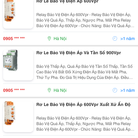
Rơ Le Bảo Vệ Điện Áp 600Vpr
Relay Bảo Vệ Điện Áp 600Vpr - Relay Bảo Vệ Điện Áp,
Bảo Vệ Quá Áp, Thấp Áp, Ngược Pha, Mất Pha Relay
Bảo Vệ Điện Áp 600Vpr - Chức Năng: Bảo Vệ Quá Áp ,
Thấp Áp , Ngược Pha , Mất Pha . - Có Led Hiển Thị
Nguồn Và Trạng Thái Ngõ
0905 *** ***
Hà Nội
>1 năm
Rơ Le Bảo Vệ Điện Áp Và Tần Số 900Vpr
Bảo Vệ Thấp Áp, Quá Áp Bảo Vệ Tần Số Thấp, Tần Số
Cao Bảo Vệ Bất Đối Xứng Điện Áp Bảo Vệ Mất Pha,
Thứ Tự Pha. Đo Giá Trị Hiệu Dụng Của Điện Áp. Điều
Chỉnh Thời Gian Tác Độ Ng Ng Õ Ra Điều Chỉnh Thời
Gian Từ Trễ (Hysteresis). Hai
0905 *** ***
Hà Nội
>1 năm
Rơ Le Bảo Vệ Điện Áp 600Vpr Xuất Xứ Ấn Độ
Relay Bảo Vệ Điện Áp 600Vpr - Relay Bảo Vệ Điện Áp,
Bảo Vệ Quá Áp, Thấp Áp, Ngược Pha, Mất Pha Relay
Bảo Vệ Điện Áp 600Vpr - Chức Năng: Bảo Vệ Quá Áp ,
Thấp Áp , Ngược Pha , Mất Pha . - Có Led Hiển Thị