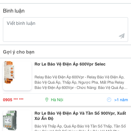
Bình luận
Gợi ý cho bạn
Rơ Le Bảo Vệ Điện Áp 600Vpr Selec
Relay Bảo Vệ Điện Áp 600Vpr - Relay Bảo Vệ Điện Áp,
Bảo Vệ Quá Áp, Thấp Áp, Ngược Pha, Mất Pha Relay
Bảo Vệ Điện Áp 600Vpr - Chức Năng: Bảo Vệ Quá Áp ,
Thấp Áp , Ngược Pha , Mất Pha . - Có Led Hiển Thị
Nguồn Và Trạng Thái Ngõ
0905 *** ***
Hà Nội
>1 năm
Rơ Le Bảo Vệ Điện Áp Và Tần Số 900Vpr, Xuất
Xứ Ấn Độ
Bảo Vệ Thấp Áp, Quá Áp Bảo Vệ Tần Số Thấp, Tần Số