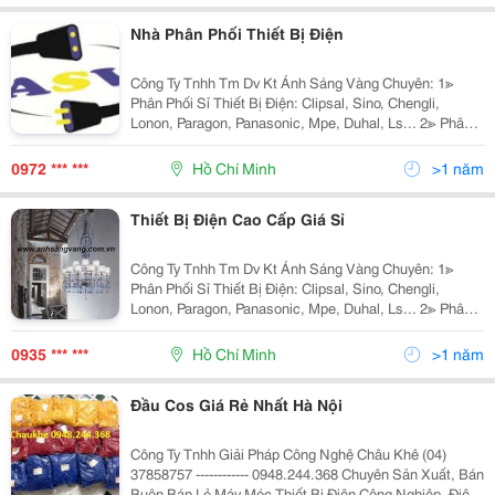
Nhà Phân Phối Thiết Bị Điện
Công Ty Tnhh Tm Dv Kt Ánh Sáng Vàng Chuyên: 1≫
Phân Phối Sỉ Thiết Bị Điện: Clipsal, Sino, Chengli,
Lonon, Paragon, Panasonic, Mpe, Duhal, Ls... 2≫ Phân
Phối Đèn Chiếu Sáng Nội Ngoại Thất: Nét Việt, Euro,
Sano, Quốc Ngọc, 168 Lighting, Kim Lo
0972 *** ***
Hồ Chí Minh
>1 năm
Thiết Bị Điện Cao Cấp Giá Sỉ
Công Ty Tnhh Tm Dv Kt Ánh Sáng Vàng Chuyên: 1≫
Phân Phối Sỉ Thiết Bị Điện: Clipsal, Sino, Chengli,
Lonon, Paragon, Panasonic, Mpe, Duhal, Ls... 2≫ Phân
Phối Đèn Chiếu Sáng Nội Ngoại Thất: Nét Việt, Euro,
Sano, Quốc Ngọc, 168 Lighting, Kim Lo
0935 *** ***
Hồ Chí Minh
>1 năm
Đầu Cos Giá Rẻ Nhất Hà Nội
Công Ty Tnhh Giải Pháp Công Nghệ Châu Khê (04)
37858757 ------------ 0948.244.368 Chuyên Sản Xuất, Bán
Buôn Bán Lẻ Máy Móc Thiết Bị Điện Công Nghiệp, Điện