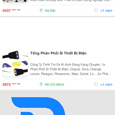
Dân Dụng. Đầu Cot Chau Khe Đã Và Đang Được Các
Nhà Máy, Công Ty, Đại Lý Về Thiết Bị Đi
0437 *** ***
Hà Nội
>1 năm
Tổng Phân Phối Sỉ Thiết Bị Điện
Công Ty Tnhh Tm Dv Kt Ánh Sáng Vàng Chuyên: 1≫
Phân Phối Sỉ Thiết Bị Điện: Clipsal, Sino, Chengli,
Lonon, Paragon, Panasonic, Mpe, Duhal, Ls... 2≫ Phân
Phối Đèn Chiếu Sáng Nội Ngoại Thất: Nét Việt, Euro,
Sano, Quốc Ngọc, 168 Lighting, Kim Lo
0972 *** ***
Hồ Chí Minh
>1 năm