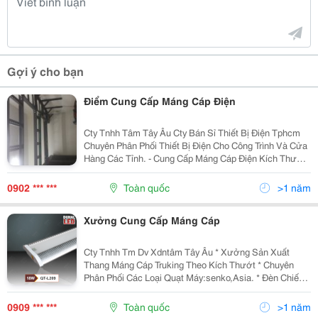
Gợi ý cho bạn
Điểm Cung Cấp Máng Cáp Điện
Cty Tnhh Tâm Tây Âu Cty Bán Sỉ Thiết Bị Điện Tphcm
Chuyên Phân Phối Thiết Bị Điện Cho Công Trình Và Cửa
Hàng Các Tỉnh. - Cung Cấp Máng Cáp Điện Kích Thướt
Theo Yêu Cầu. - Phân Phối Thiết Bị Điện Paragon. - Cty
Cung Cấp Dây Điện: Lion C
0902 *** ***
Toàn quốc
>1 năm
Xưởng Cung Cấp Máng Cáp
Cty Tnhh Tm Dv Xdntâm Tây Âu * Xưởng Sản Xuất
Thang Máng Cáp Truking Theo Kích Thướt * Chuyên
Phân Phối Các Loại Quạt Máy:senko,Asia. * Đèn Chiếu
Sáng Khẩn Cấp,Duhal,Kentom,Paragon * Dđ:
0909420898- 0902780898 Cty Bán Sỉ Thiết Bị Điện
0909 *** ***
Toàn quốc
>1 năm