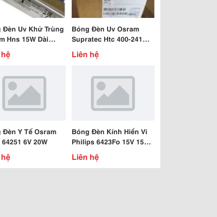
 Đèn Uv Khử Trùng
Bóng Đèn Uv Osram
m Hns 15W Dài
Supratec Htc 400-241
Mm
400W Đui Kẹp R7S
 hệ
Liên hệ
 Đèn Y Tế Osram
Bóng Đèn Kính Hiển Vi
6 64251 6V 20W
Philips 6423Fo 15V 150W
Gz6.35
 hệ
Liên hệ