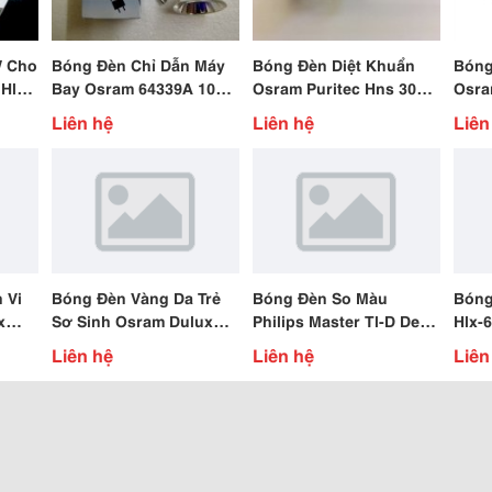
W Cho
Bóng Đèn Chỉ Dẫn Máy
Bóng Đèn Diệt Khuẩn
Bóng
 Hlx
Bay Osram 64339A 105W
Osram Puritec Hns 30W
Osra
6.6A
G12
438
Liên hệ
Liên hệ
Liên
 Vi
Bóng Đèn Vàng Da Trẻ
Bóng Đèn So Màu
Bóng
x
Sơ Sinh Osram Dulux
Philips Master Tl-D De
Hlx-
Blue 9W/71 Italy
Luxe 36W/965 1.2M
Liên hệ
Liên hệ
Liên