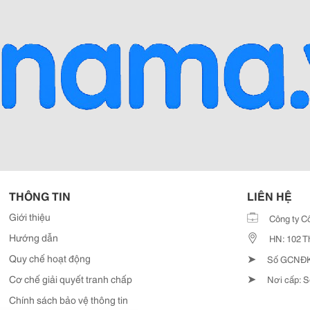
THÔNG TIN
LIÊN HỆ
Giới thiệu
Công ty C
Hướng dẫn
HN: 102 T
➤
Quy chế hoạt động
Số GCNĐKD
➤
Cơ chế giải quyết tranh chấp
Nơi cấp: S
Chính sách bảo vệ thông tin