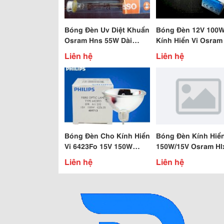
Bóng Đèn Uv Diệt Khuẩn
Bóng Đèn 12V 100
Osram Hns 55W Dài
Kính Hiển Vi Osram
900Mm
64625
Liên hệ
Liên hệ
Bóng Đèn Cho Kính Hiển
Bóng Đèn Kính Hiển
Vi 6423Fo 15V 150W
150W/15V Osram Hl
Philips
64634
Liên hệ
Liên hệ