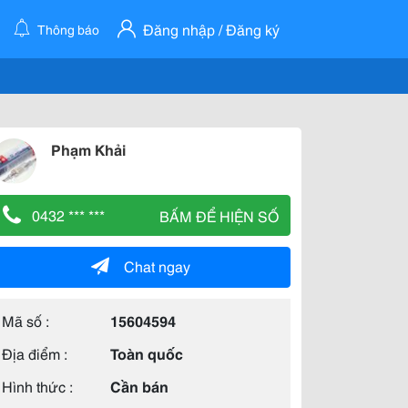
Đăng nhập / Đăng ký
Thông báo
Phạm Khải
0432 *** ***
BẤM ĐỂ HIỆN SỐ
Chat ngay
Mã số :
15604594
Địa điểm :
Toàn quốc
Hình thức :
Cần bán