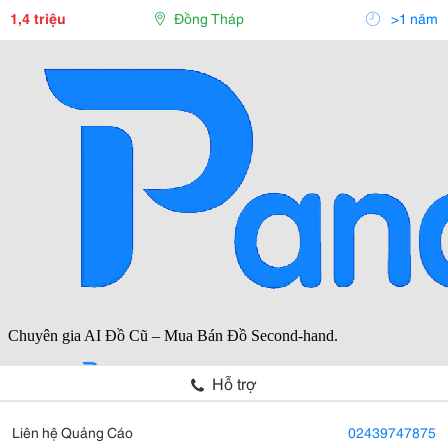
Tranh Thảm &Hellip;. Được Nhập Khẩu Từ
1,4 triệu
Đồng Tháp
>1 năm
Hỗ trợ
Liên hệ Quảng Cáo
02439747875