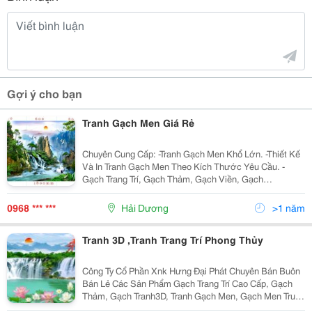
Gợi ý cho bạn
Tranh Gạch Men Giá Rẻ
Chuyên Cung Cấp: -Tranh Gạch Men Khổ Lớn. -Thiết Kế
Và In Tranh Gạch Men Theo Kích Thước Yêu Cầu. -
Gạch Trang Trí, Gạch Thảm, Gạch Viền, Gạch
Điểm&Hellip; - Cung Cấp Thiết Bị Vệ Sinh Nhãn Hiệu:
Joyou, Cotto, Sicily, Jodo&Hellip;
0968 *** ***
Hải Dương
>1 năm
Tranh 3D ,Tranh Trang Trí Phong Thủy
Công Ty Cổ Phần Xnk Hưng Đại Phát Chuyên Bán Buôn
Bán Lẻ Các Sản Phẩm Gạch Trang Trí Cao Cấp, Gạch
Thảm, Gạch Tranh3D, Tranh Gạch Men, Gạch Men Trung
Quốc, Gạch Bóng Kính, Gạch Tranh, Gạch Thảm Tranh,