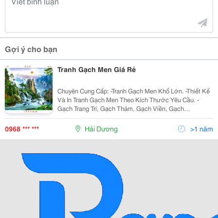
Gợi ý cho bạn
Tranh Gạch Men Giá Rẻ
Chuyên Cung Cấp: -Tranh Gạch Men Khổ Lớn. -Thiết Kế
Và In Tranh Gạch Men Theo Kích Thước Yêu Cầu. -
Gạch Trang Trí, Gạch Thảm, Gạch Viền, Gạch
Điểm&Hellip; - Cung Cấp Thiết Bị Vệ Sinh Nhãn Hiệu:
Joyou, Cotto, Sicily, Jodo&Hellip;
0968 *** ***
Hải Dương
>1 năm