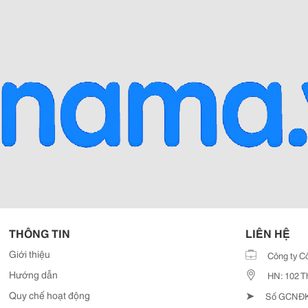
THÔNG TIN
LIÊN HỆ
Giới thiệu
Công ty C
Hướng dẫn
HN: 102 T
➤
Quy chế hoạt động
Số GCNĐKD