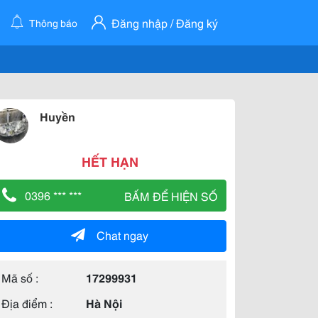
Đăng nhập / Đăng ký
Thông báo
Huyền
HẾT HẠN
0396 *** ***
BẤM ĐỂ HIỆN SỐ
Chat ngay
Mã số :
17299931
Địa điểm :
Hà Nội