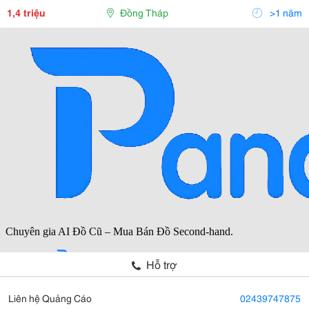
Tranh Thảm &Hellip;. Được Nhập Khẩu Từ
1,4 triệu
Đồng Tháp
>1 năm
Hỗ trợ
Liên hệ Quảng Cáo
02439747875