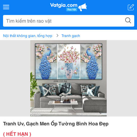
Nội thất không gian, tổng hợp
Tranh gạch
Tranh Uv, Gạch Men Ốp Tường Bình Hoa Đẹp
( HẾT HẠN )