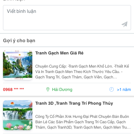
Gợi ý cho bạn
Tranh Gạch Men Giá Rẻ
Chuyên Cung Cấp: -Tranh Gạch Men Khổ Lớn. -Thiết Kế
Và In Tranh Gạch Men Theo Kích Thước Yêu Cầu. -
Gạch Trang Trí, Gạch Thảm, Gạch Viền, Gạch
Điểm&Hellip; - Cung Cấp Thiết Bị Vệ Sinh Nhãn Hiệu:
Joyou, Cotto, Sicily, Jodo&Hellip;
0968 *** ***
Hải Dương
>1 năm
Tranh 3D ,Tranh Trang Trí Phong Thủy
Công Ty Cổ Phần Xnk Hưng Đại Phát Chuyên Bán Buôn
Bán Lẻ Các Sản Phẩm Gạch Trang Trí Cao Cấp, Gạch
Thảm, Gạch Tranh3D, Tranh Gạch Men, Gạch Men Trung
Quốc, Gạch Bóng Kính, Gạch Tranh, Gạch Thảm Tranh,